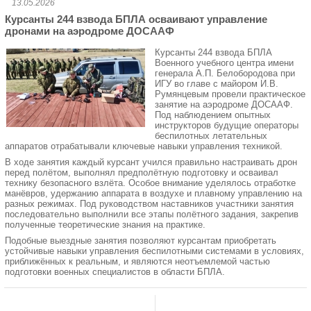
13.05.2026
Курсанты 244 взвода БПЛА осваивают управление
дронами на аэродроме ДОСААФ
Курсанты 244 взвода БПЛА
Военного учебного центра имени
генерала А.П. Белобородова при
ИГУ во главе с майором И.В.
Румянцевым провели практическое
занятие на аэродроме ДОСААФ.
Под наблюдением опытных
инструкторов будущие операторы
беспилотных летательных
аппаратов отрабатывали ключевые навыки управления техникой.
В ходе занятия каждый курсант учился правильно настраивать дрон
перед полётом, выполнял предполётную подготовку и осваивал
технику безопасного взлёта. Особое внимание уделялось отработке
манёвров, удержанию аппарата в воздухе и плавному управлению на
разных режимах. Под руководством наставников участники занятия
последовательно выполнили все этапы полётного задания, закрепив
полученные теоретические знания на практике.
Подобные выездные занятия позволяют курсантам приобретать
устойчивые навыки управления беспилотными системами в условиях,
приближённых к реальным, и являются неотъемлемой частью
подготовки военных специалистов в области БПЛА.