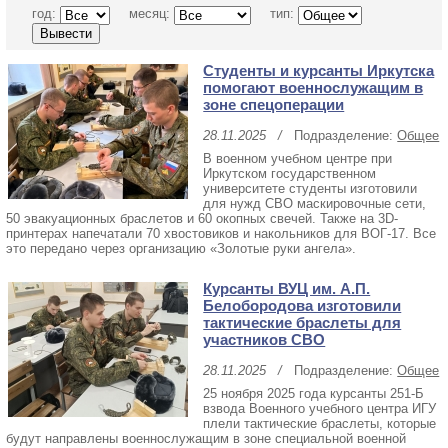
год:
месяц:
тип:
Студенты и курсанты Иркутска
помогают военнослужащим в
зоне спецоперации
28.11.2025
/
Подразделение:
Общее
В военном учебном центре при
Иркутском государственном
университете студенты изготовили
для нужд СВО маскировочные сети,
50 эвакуационных браслетов и 60 окопных свечей. Также на 3D-
принтерах напечатали 70 хвостовиков и накольников для ВОГ-17. Все
это передано через организацию «Золотые руки ангела».
Курсанты ВУЦ им. А.П.
Белобородова изготовили
тактические браслеты для
участников СВО
28.11.2025
/
Подразделение:
Общее
25 ноября 2025 года курсанты 251-Б
взвода Военного учебного центра ИГУ
плели тактические браслеты, которые
будут направлены военнослужащим в зоне специальной военной