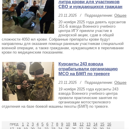
литра крови для участников
СВО и нуждающихся граждан
23.11.2025
/
Подразделение:
Общее
20 ноября 2025 года девять курсантов
251-Б взвода Военного учебного
центра ИГУ приняли участие в
донорской акции, сдав в общей
сложности 4050 мл крови. Собранные препараты крови будут
направлены для оказания помощи раненым участникам специальной
военной операции, а также гражданам, нуждающимся в переливании
крови по медицинским показаниям.
Курсанты 243 взвода
отрабатывали организацию
МСО на БМП по тревоге
23.11.2025
/
Подразделение:
Общее
19 ноября 2025 года курсанты 243
взвода Военного учебного центра
провели практические занятия по
организации мотострелкового
отделения на базе боевой машины пехоты (БМП) по тревоге.
11
1
2
3
4
5
6
7
8
9
10
12
13
14
15
16
ПРЕД.