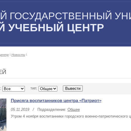
Й ГОСУДАРСТВЕННЫЙ УН
 УЧЕБНЫЙ ЦЕНТР
центр
\
Новости
\
ЕЙ
:
тип:
Присяга воспитанников центра «Патриот»
05.11.2019
/
Подразделение:
Общее
Утром 4 ноября воспитанники городского военно-патриотического ц