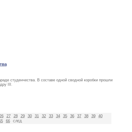
тва
араде студенчества. В составе одной сводной коробки прошли
ру III.
26
27
28
29
30
31
32
33
34
35
36
37
38
39
40
65
66
СЛЕД.