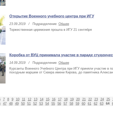
Открытие Военного учебного центра при ИГУ
23.09.2019
/
Подразделение:
Общее
Торжественная церемония прошла в ИГУ 21 сентября
Коробка от ВУЦ принимала участие в параде студенчес
14.09.2019
/
Подразделение:
Общее
Курсанты Военного Учебного Центра при ИГУ приняли участие в п
походным маршем от Сквера имени Кирова, до памятника Александ
6
7
8
9
10
11
12
13
14
15
16
17
18
19
20
21
22
23
24
25
64
6
47
48
49
50
51
52
53
54
55
56
57
58
59
60
61
62
63