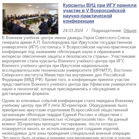
Курсанты ВУЦ при ИГУ приняли
участие в V Всероссийской
научно-практической
конференции
24.03.2024
/
Подразделение:
Общее
В Военном учебном центре имени дважды Героя Советского Союза
генерала армии А.П. Белобородова при Иркутском государственном
университете (ИГУ) состоялась V Всероссийская научно-практическая
конференция под названием «Интеграция науки и образования в
интересах обеспечения защиты и безопасности страны». Участниками
мероприятия стали курсанты Военного учебного центра при ИГУ,
Военного учебного центра при Иркутском национальном
исследовательском техническом университете (ИРНИТУ), Восточно-
Сибирского института Министерства внутренних дел Российской
Федерации (МВД РФ). Кроме того, в конференции приняли участие
представители Военного учебного центра при Уфимском университете
науки и технологий, которые присоединились к обсуждению в
дистанционном формате.
Одним из ключевых событий конференции стала передача Военному
учебному центру при ИГУ пяти 3D-принтеров. Оборудование было
приобретено иркутским отделением Всероссийской общественной
организации «Молодая гвардия Единой России» и обществом с
ограниченной ответственностью «Спецавтохозяйство». На данный
момент 3D-принтеры проходят тестирование, после которого
планируется начать их использование для создания изделий,
необходимых для зоны проведения специальной военной операции.
Это могут быть основы и воронки для медицинских жгутов и другие