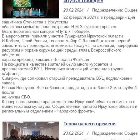
«Путь к Победе!»
23.02.2024
/
Подразделение:
Общее
22 февраля 2024 г. в преддверии Дня
защитника Отечества в Иркутском
областном музыкальном театре им. Н.М.Загурского прошел
благотворительный концерт «Путь к Победе!».
В мероприятии приняли участие Губернатор Иркутской области
И.Кобзев, Герой России, генерал-майор С.Липовой, а также первый
заместитель председателя комитета Госдумы по экологии, природным
ресурсам и охране окружающей среды, глава Всероссийского
общества
охраны природы, хоккеист Вячеслав Фетисов.
На концерте в качестве зрителей было много курсантов и
преподавателей ВУЦ. Несколько композиций исполнила группа
«Афганцы
Сибири», где солировал старший преподаватель ВУЦ подполковник
запаса
Ровнак Новрузов. Все собранные средства, а это более 2 млн. рублей,
пошли
на нужды СВО.
Концерт организован правительством Иркутской области совместно с
министерством культуры, Общественной палатой Иркутской области и
региональным отделением «Народного фронта».
Герои нашего времени
23.02.2024
/
Подразделение:
Общее