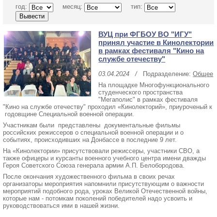
год:
месяц:
тип:
ВУЦ при ФГБОУ ВО "ИГУ"
принял участие в Кинолектории
в рамках фестиваля "Кино на
службе отечеству"
03.04.2024
/
Подразделение:
Общее
На площадке Многофункционального
студенческого пространства
"Мегаполис" в рамках фестиваля
"Кино на службе отечеству" проходил «Кинолекторий», приуроченый к
годовщине Специальной военной операции.
Участникам были представлены
документальные фильмы
российских режиссеров о специальной военной операции и о
событиях, происходивших на Донбассе в последние 9 лет.
На «Кинолектории» присутствовали режиссеры, участники СВО, а
также офицеры и курсанты военного учебного центра имени дважды
Героя Советского Союза генерала армии А.П. Белобородова.
После окончания художественного фильма в своих речах
организаторы мероприятия напомнили присутствующим о важности
мероприятий подобного рода, уроках Великой Отечественной войны,
которые нам - потомкам поколений победителей надо усвоить и
руководствоваться ими в нашей жизни.