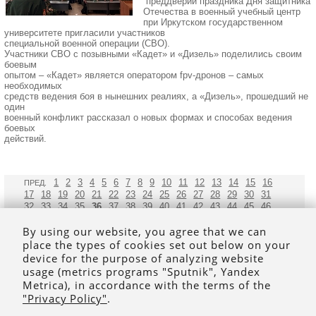
преддверии праздника Дня защитника
Отечества в военный учебный центр
при Иркутском государственном
университете пригласили участников
специальной военной операции (СВО).
Участники СВО с позывными «Кадет» и «Дизель» поделились своим
боевым
опытом – «Кадет» является оператором fpv-дронов – самых
необходимых
средств ведения боя в нынешних реалиях, а «Дизель», прошедший не
один
военный конфликт рассказал о новых формах и способах ведения
боевых
действий.
1
2
3
4
5
6
7
8
9
10
11
12
13
14
15
16
ПРЕД.
17
18
19
20
21
22
23
24
25
26
27
28
29
30
31
36
32
33
34
35
37
38
39
40
41
42
43
44
45
46
47
48
49
50
51
52
53
54
55
56
57
58
59
60
61
By using our website, you agree that we can
62
63
64
65
66
СЛЕД.
place the types of cookies set out below on your
device for the purpose of analyzing website
usage (metrics programs "Sputnik", Yandex
Metrica), in accordance with the terms of the
"Privacy Policy"
.