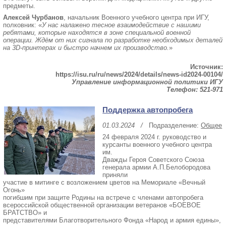
предметы.
Алексей Чурбанов
, начальник Военного учебного центра при ИГУ,
полковник: «
У нас налажено тесное взаимодействие с нашими
ребятами, которые находятся в зоне специальной военной
операции. Ждём от них сигнала по разработке необходимых деталей
на 3D-принтерах и быстро начнем их производство.
»
Источник:
https://isu.ru/ru/news/2024/details/news-id2024-00104/
Управление информационной политики ИГУ
Телефон: 521-971
Поддержка автопробега
01.03.2024
/
Подразделение:
Общее
24 февраля 2024 г. руководство и
курсанты военного учебного центра
им.
Дважды Героя Советского Союза
генерала армии А.П.Белобородова
приняли
участие в митинге с возложением цветов на Мемориале «Вечный
Огонь»
погибшим при защите Родины на встрече с членами автопробега
всероссийской общественной организации ветеранов «БОЕВОЕ
БРАТСТВО» и
представителями Благотворительного Фонда «Народ и армия едины»,