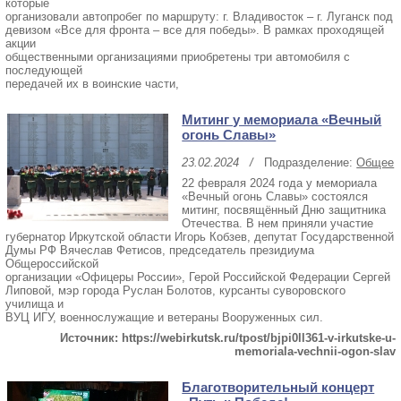
которые
организовали автопробег по маршруту: г. Владивосток – г. Луганск под
девизом «Все для фронта – все для победы». В рамках проходящей
акции
общественными организациями приобретены три автомобиля с
последующей
передачей их в воинские части,
Митинг у мемориала «Вечный
огонь Славы»
23.02.2024
/
Подразделение:
Общее
22 февраля 2024 года у мемориала
«Вечный огонь Славы» состоялся
митинг, посвящённый Дню защитника
Отечества. В нем приняли участие
губернатор Иркутской области Игорь Кобзев, депутат Государственной
Думы РФ Вячеслав Фетисов, председатель президиума
Общероссийской
организации «Офицеры России», Герой Российской Федерации Сергей
Липовой, мэр города Руслан Болотов, курсанты суворовского
училища и
ВУЦ ИГУ, военнослужащие и ветераны Вооруженных сил.
Источник: https://webirkutsk.ru/tpost/bjpi0ll361-v-irkutske-u-
memoriala-vechnii-ogon-slav
Благотворительный концерт