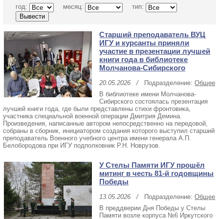
год:
месяц:
тип:
Старший преподаватель ВУЦ
ИГУ и курсанты приняли
участие в презентации лучшей
книги года в библиотеке
Молчанова-Сибирского
20.05.2026
/
Подразделение:
Общее
В библиотеке имени Молчанова-
Сибирского состоялась презентация
лучшей книги года, где были представлены стихи фронтовика,
участника специальной военной операции Дмитрия Демина.
Произведения, написанные автором непосредственно на передовой,
собраны в сборник, инициатором создания которого выступил старший
преподаватель Военного учебного центра имени генерала А.П.
Белобородова при ИГУ подполковник Р.Н. Новрузов.
У Стелы Памяти ИГУ прошёл
митинг в честь 81-й годовщины
Победы
13.05.2026
/
Подразделение:
Общее
В преддверии Дня Победы у Стелы
Памяти возле корпуса №6 Иркутского