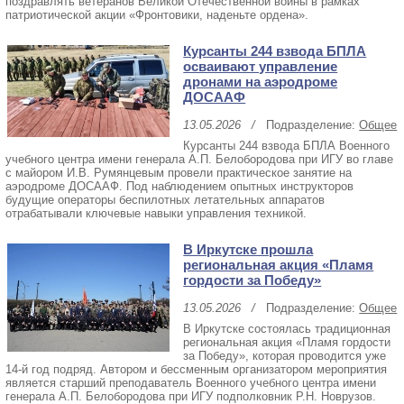
поздравлять ветеранов Великой Отечественной войны в рамках
патриотической акции «Фронтовики, наденьте ордена».
Курсанты 244 взвода БПЛА
осваивают управление
дронами на аэродроме
ДОСААФ
13.05.2026
/
Подразделение:
Общее
Курсанты 244 взвода БПЛА Военного
учебного центра имени генерала А.П. Белобородова при ИГУ во главе
с майором И.В. Румянцевым провели практическое занятие на
аэродроме ДОСААФ. Под наблюдением опытных инструкторов
будущие операторы беспилотных летательных аппаратов
отрабатывали ключевые навыки управления техникой.
В Иркутске прошла
региональная акция «Пламя
гордости за Победу»
13.05.2026
/
Подразделение:
Общее
В Иркутске состоялась традиционная
региональная акция «Пламя гордости
за Победу», которая проводится уже
14-й год подряд. Автором и бессменным организатором мероприятия
является старший преподаватель Военного учебного центра имени
генерала А.П. Белобородова при ИГУ подполковник Р.Н. Новрузов.